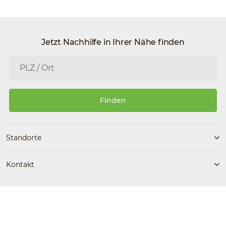
Jetzt Nachhilfe in Ihrer Nähe finden
Finden
Standorte
Kontakt
Folgen Sie uns
Kostenlose Beratung
ErsteNachhilfe jetzt kostenlos
Facebook
Instagram
0800 / 30 200 90 87
testen!