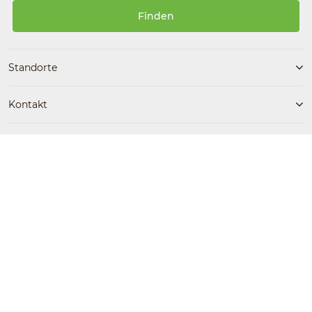
Finden
Standorte
Kontakt
Folgen Sie uns
Kostenlose Beratung
ErsteNachhilfe jetzt kostenlos
Facebook
Instagram
0800 / 30 200 90 87
testen!
Barrierefreiheit