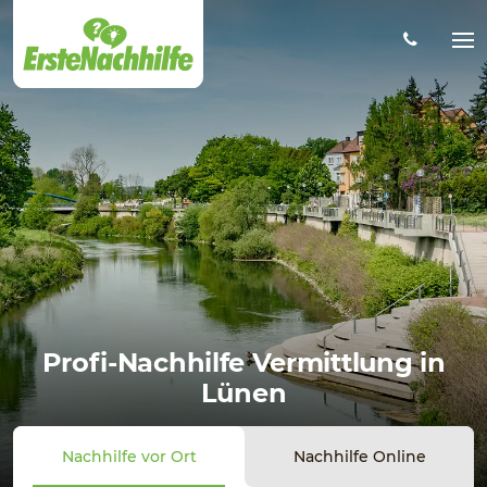
Zum
Hauptinhalt
Na
öff
Profi-Nachhilfe Vermittlung in
Lünen
Nachhilfe vor Ort
Nachhilfe Online