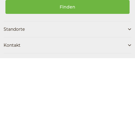
Finden
Standorte
Kontakt
Folgen Sie uns
Kostenlose Beratung
ErsteNachhilfe jetzt kostenlos
Facebook
Instagram
0800 / 30 200 90 87
testen!
Barrierefreiheit