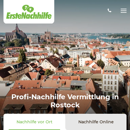
Zum
Hauptinhalt
Na
öff
Profi-Nachhilfe Vermittlung in
Rostock
Nachhilfe vor Ort
Nachhilfe Online