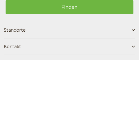
Finden
Standorte
Kontakt
Folgen Sie uns
Kostenlose Beratung
ErsteNachhilfe jetzt kostenlos
Facebook
Instagram
0800 / 30 200 90 87
testen!
Barrierefreiheit