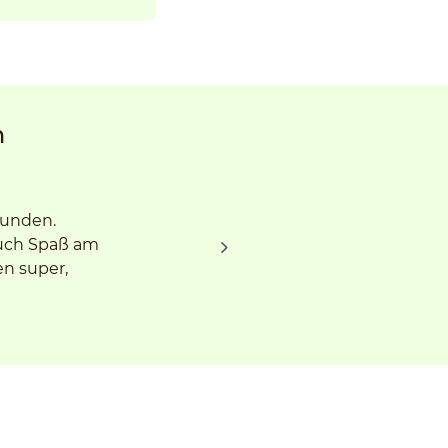
n
funden.
auch Spaß am
en super,