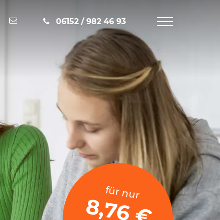
Nachricht schreiben
06152 / 982 46 93
Navigation
öffnen
für nur
8,76 €