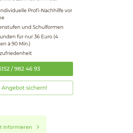
individuelle Profi-Nachhilfe vor
ne
ssenstufen und Schulformen
tunden für nur 36 Euro (4
n à 90 Min.)
zufriedenheit
152 / 982 46 93
t Angebot sichern!
t informieren