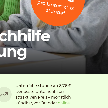
p
ro
U
n
te
rrich
stu
n
d
e
ts­
*
chhilfe
lung
Unterrichtsstunde ab 8,76 €
Der beste Unterricht zum
attraktiven Preis – monatlich
kündbar, vor Ort oder
online
.