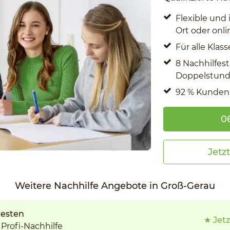
Flexible und 
Ort oder onli
Für alle Kla
8 Nachhilfes
Doppelstunde
92 % Kunden
06
Jetz
Weitere Nachhilfe Angebote in Groß-Gerau
testen
★ Jetz
Profi-Nachhilfe