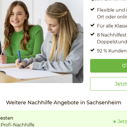
Flexible und 
Ort oder onli
Für alle Kla
8 Nachhilfes
Doppelstunde
92 % Kunden
0
Jetz
Weitere Nachhilfe Angebote in Sachsenheim
testen
★ Jetz
Profi-Nachhilfe