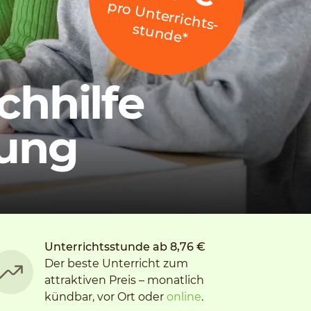
p
ro
U
n
te
rrich
stu
n
d
e
ts­
*
chhilfe
lung
Unterrichtsstunde ab 8,76 €
Der beste Unterricht zum
attraktiven Preis – monatlich
kündbar, vor Ort oder
online
.