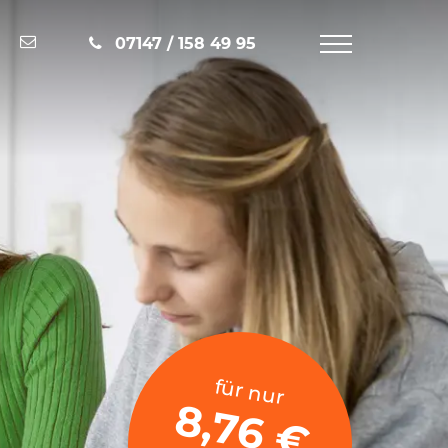
Nachricht schreiben
07147 / 158 49 95
Navigation
öffnen
für nur
8,76 €