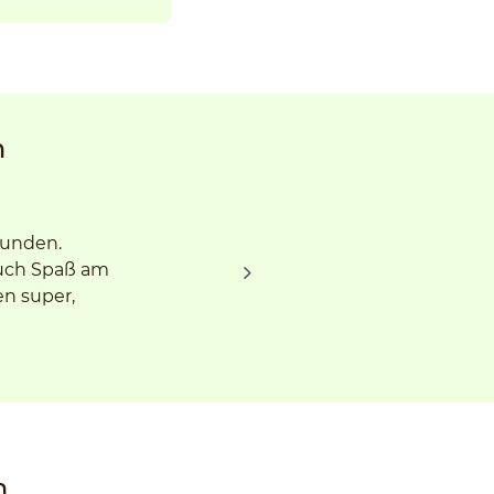
n
funden.
auch Spaß am
en super,
m