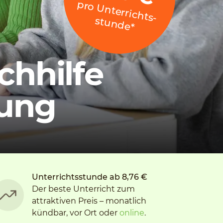
p
ro
U
n
te
rrich
stu
n
d
e
ts­
*
chhilfe
lung
Unterrichtsstunde ab 8,76 €
Der beste Unterricht zum
attraktiven Preis – monatlich
kündbar, vor Ort oder
online
.