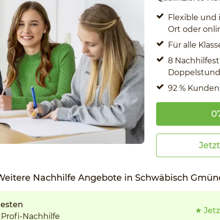
Flexible und 
Ort oder onli
Für alle Kla
8 Nachhilfes
Doppelstunde
92 % Kunden
07
Jetz
Weitere Nachhilfe Angebote in Schwäbisch Gmün
testen
★ Jetz
Profi-Nachhilfe