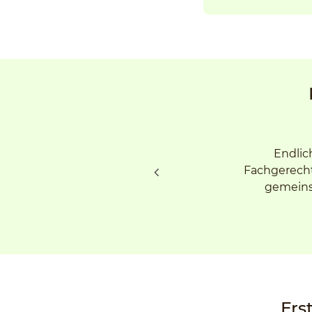
Endlic
Fachgerecht
gemeinsa
Ers