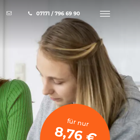
Nachricht schreiben
07171 / 796 69 90
Navigation
öffnen
für nur
8,76 €