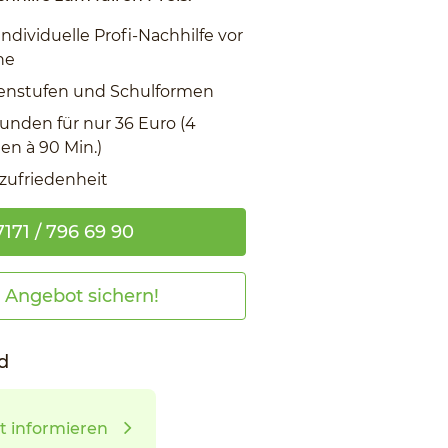
individuelle Profi-Nachhilfe vor
ne
ssenstufen und Schulformen
tunden für nur 36 Euro (4
n à 90 Min.)
zufriedenheit
171 / 796 69 90
t Angebot sichern!
d
t informieren