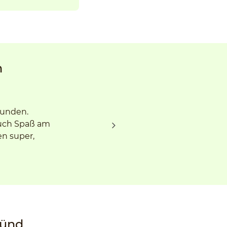
n
funden.
auch Spaß am
en super,
münd